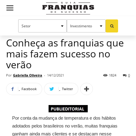
Guia
Home
Notícias
Oportunidades e tendências
Publieditorial
Franquias
Conheça as franquias que
mais fazem sucesso no
de
verão
Por
Gabriella Oliveira
-
14/12/2021
1824
0
Sucesso
Facebook
Twitter
Por conta da mudança de temperatura e dos hábitos
adotados pelos brasileiros no verão, muitas franquias
ganham ainda mais clientes e se destacam nesse