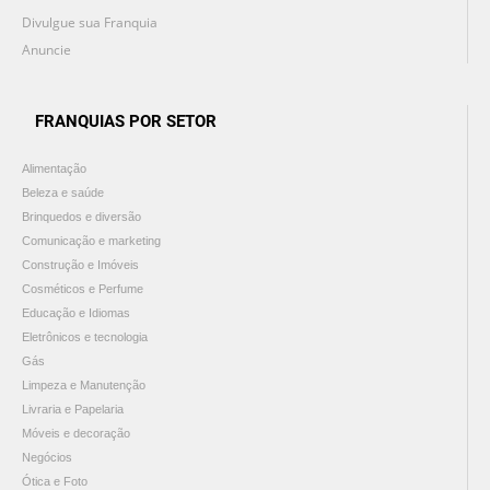
Divulgue sua Franquia
Anuncie
FRANQUIAS POR SETOR
Alimentação
Beleza e saúde
Brinquedos e diversão
Comunicação e marketing
Construção e Imóveis
Cosméticos e Perfume
Educação e Idiomas
Eletrônicos e tecnologia
Gás
Limpeza e Manutenção
Livraria e Papelaria
Móveis e decoração
Negócios
Ótica e Foto