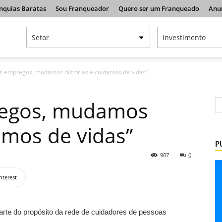
nquias Baratas
Sou Franqueador
Quero ser um Franqueado
Anu
 empregos, mudamos histórias e cuidamos de vidas”
egos, mudamos
amos de vidas”
P
907
0
nterest
arte do propósito da rede de cuidadores de pessoas