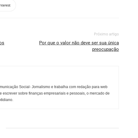
nterest
Próximo artigo
os
Por que o valor não deve ser sua única
preocupação
municação Social- Jornalismo e trabalha com redação para web
e escrever sobre finanças empresariais e pessoais, o mercado de
otidiano.