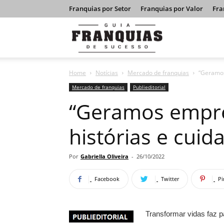
Franquias por Setor
Franquias por Valor
Fra
Guia
Home
Notícias
Mercado de franquias
“Geramos
Franquias
Mercado de franquias
Publieditorial
“Geramos empr
de
histórias e cuid
Sucesso
Por
Gabriella Oliveira
-
26/10/2022
Facebook
Twitter
Pi
Transformar vidas faz p