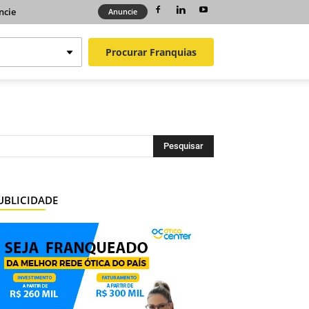
ncie
Anuncie
Procurar
Franquias
UBLICIDADE