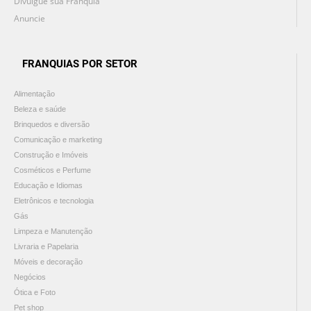
Divulgue sua Franquia
Anuncie
FRANQUIAS POR SETOR
Alimentação
Beleza e saúde
Brinquedos e diversão
Comunicação e marketing
Construção e Imóveis
Cosméticos e Perfume
Educação e Idiomas
Eletrônicos e tecnologia
Gás
Limpeza e Manutenção
Livraria e Papelaria
Móveis e decoração
Negócios
Ótica e Foto
Pet shop