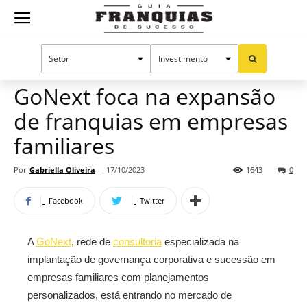
Guia
Home
Notícias
Mercado de franquias
Franquias
GoNext foca na expansão
de franquias em empresas
de
familiares
Por
Gabriella Oliveira
-
17/10/2023
1643
0
Sucesso
Facebook
Twitter
A
GoNext
, rede de
consultoria
especializada na
implantação de governança corporativa e sucessão em
empresas familiares com planejamentos
personalizados, está entrando no mercado de