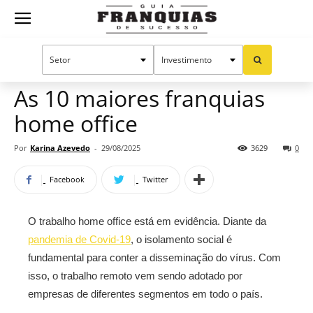
Guia
Home
Notícias
Oportunidades e tendências
Franquias
As 10 maiores franquias
home office
de
Por
Karina Azevedo
-
29/08/2025
3629
0
Facebook
Twitter
Sucesso
O trabalho home office está em evidência. Diante da
pandemia de Covid-19
, o isolamento social é
fundamental para conter a disseminação do vírus. Com
isso, o trabalho remoto vem sendo adotado por
empresas de diferentes segmentos em todo o país.