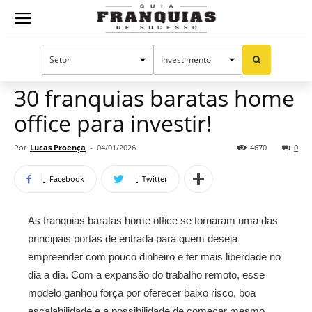
Guia
Home
Notícias
Oportunidades e tendências
Franquias
30 franquias baratas home
office para investir!
de
Por
Lucas Proença
-
04/01/2026
4670
0
Facebook
Twitter
Sucesso
As franquias baratas home office se tornaram uma das
principais portas de entrada para quem deseja
empreender com pouco dinheiro e ter mais liberdade no
dia a dia. Com a expansão do trabalho remoto, esse
modelo ganhou força por oferecer baixo risco, boa
escalabilidade e a possibilidade de começar mesmo