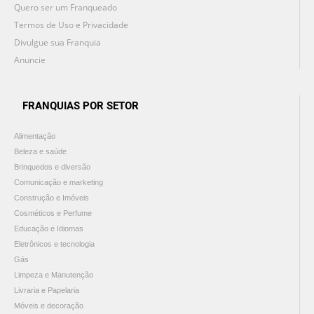
Quero ser um Franqueado
Termos de Uso e Privacidade
Divulgue sua Franquia
Anuncie
FRANQUIAS POR SETOR
Alimentação
Beleza e saúde
Brinquedos e diversão
Comunicação e marketing
Construção e Imóveis
Cosméticos e Perfume
Educação e Idiomas
Eletrônicos e tecnologia
Gás
Limpeza e Manutenção
Livraria e Papelaria
Móveis e decoração