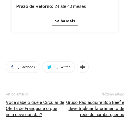
Prazo de Retorno:
24 até 40 meses
Saiba Mais
Facebook
Twitter
Artigo anterior
Próximo artigo
Você sabe o que é Circular de
Grupo Rão adquire Bob Beef e
Oferta de Franquia e o que
deve triplicar faturamento de
nela deve constar?
rede de hamburguerias