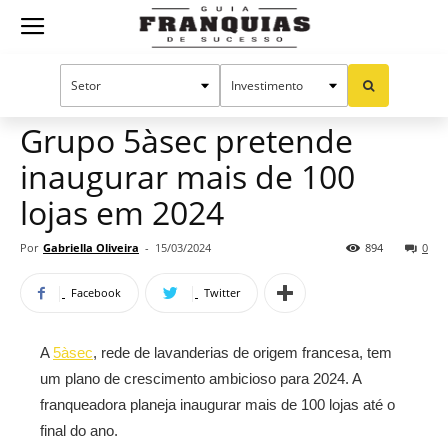
Guia
Home
Notícias
Mercado de franquias
Franquias
Grupo 5àsec pretende
inaugurar mais de 100
de
lojas em 2024
Por
Gabriella Oliveira
-
15/03/2024
894
0
Sucesso
Facebook
Twitter
A
5àsec
, rede de lavanderias de origem francesa, tem
um plano de crescimento ambicioso para 2024. A
franqueadora planeja inaugurar mais de 100 lojas até o
final do ano.