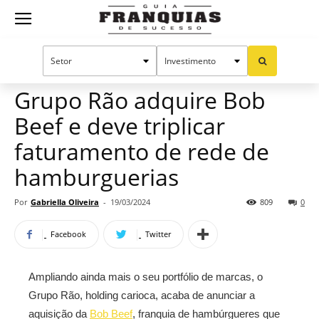
Guia
Home
Notícias
Mercado de franquias
Franquias
Grupo Rão adquire Bob
Beef e deve triplicar
de
faturamento de rede de
hamburguerias
Sucesso
Por
Gabriella Oliveira
-
19/03/2024
809
0
Facebook
Twitter
Ampliando ainda mais o seu portfólio de marcas, o
Grupo Rão, holding carioca, acaba de anunciar a
aquisição da
Bob Beef
, franquia de hambúrgueres que