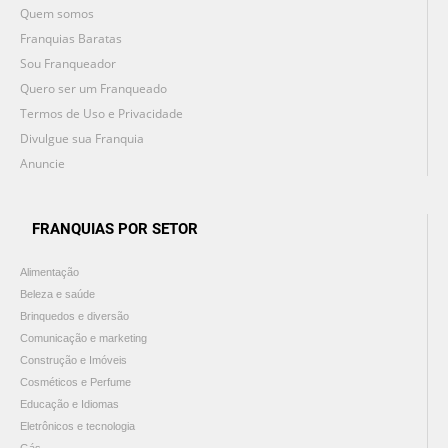
Quem somos
Franquias Baratas
Sou Franqueador
Quero ser um Franqueado
Termos de Uso e Privacidade
Divulgue sua Franquia
Anuncie
FRANQUIAS POR SETOR
Alimentação
Beleza e saúde
Brinquedos e diversão
Comunicação e marketing
Construção e Imóveis
Cosméticos e Perfume
Educação e Idiomas
Eletrônicos e tecnologia