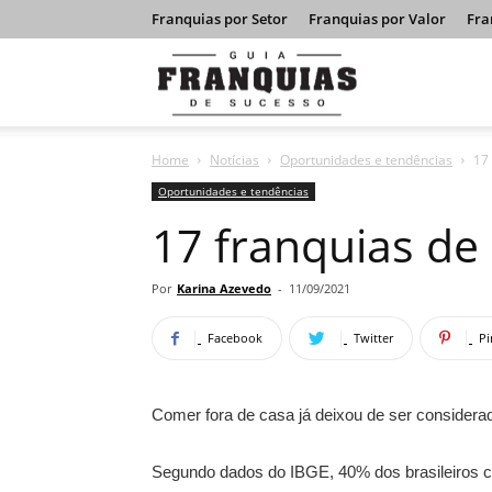
Franquias por Setor
Franquias por Valor
Fra
Guia
Home
Notícias
Oportunidades e tendências
17
Franquias
Oportunidades e tendências
17 franquias d
de
Por
Karina Azevedo
-
11/09/2021
Facebook
Twitter
Pi
Sucesso
Comer fora de casa já deixou de ser considerad
Segundo dados do IBGE, 40% dos brasileiros 