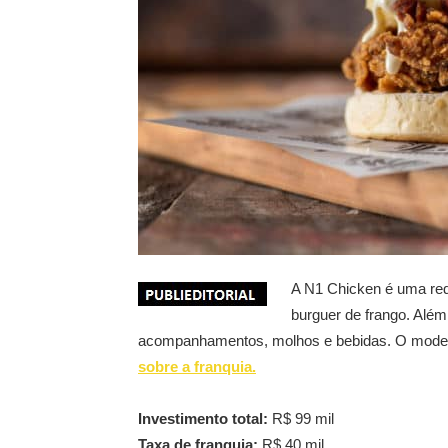
A N1 Chicken é uma red
burguer de frango. Além
acompanhamentos, molhos e bebidas. O modelo
sobre a franquia.
Investimento total:
R$ 99 mil
Taxa de franquia:
R$ 40 mil