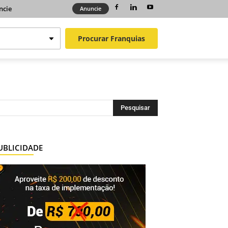
ncie
Anuncie
Procurar
Franquias
UBLICIDADE