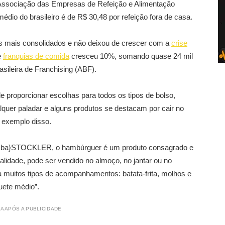
Associação das Empresas de Refeição e Alimentação
édio do brasileiro é de R$ 30,48 por refeição fora de casa.
 mais consolidados e não deixou de crescer com a
crise
e
franquias de comida
cresceu 10%, somando quase 24 mil
sileira de Franchising (ABF).
 proporcionar escolhas para todos os tipos de bolso,
lquer paladar e alguns produtos se destacam por cair no
 exemplo disso.
 da ba}STOCKLER, o hambúrguer é um produto consagrado e
alidade, pode ser vendido no almoço, no jantar ou no
ta muitos tipos de acompanhamentos: batata-frita, molhos e
uete médio”.
A APÓS A PUBLICIDADE