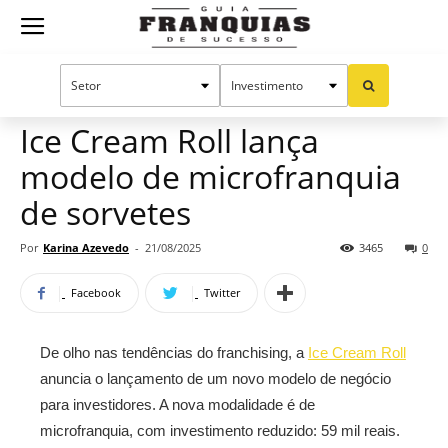
Guia
Home
Notícias
Mercado de franquias
Franquias
Ice Cream Roll lança
modelo de microfranquia
de
de sorvetes
Por
Karina Azevedo
-
21/08/2025
3465
0
Sucesso
Facebook
Twitter
De olho nas tendências do franchising, a
Ice Cream Roll
anuncia o lançamento de um novo modelo de negócio
para investidores. A nova modalidade é de
microfranquia, com investimento reduzido: 59 mil reais.