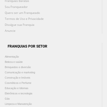
Franquias Baratas
Sou Franqueador
Quero ser um Franqueado
Termos de Uso e Privacidade
Divulgue sua Franquia
Anuncie
FRANQUIAS POR SETOR
Alimentação
Beleza e saúde
Brinquedos e diversão
Comunicação e marketing
Construção e Imóveis
Cosméticos e Perfume
Educação e Idiomas
Eletrônicos e tecnologia
Gás
Limpeza e Manutenção