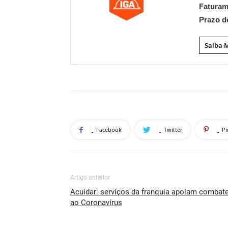
Fatura
Prazo d
Saiba 
Facebook
Twitter
Pi
Artigo anterior
Acuidar: serviços da franquia apoiam combat
ao Coronavírus