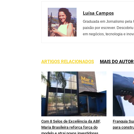
Luísa Campos
Graduada em Jornalismo pela U
paixão por escrever. Descobriu
em negócios, tecnologia e inov
ARTIGOS RELACIONADOS
MAIS DO AUTOR
Com 8 Selos de Excelência da ABF,
Franquia Sua
Maria Brasileira reforça força do
para constru
modelo e atrai novos investidores