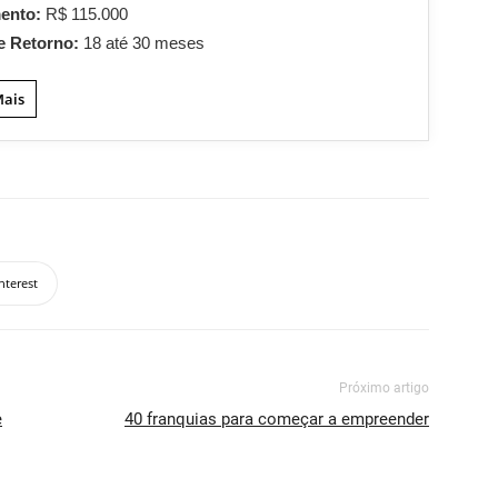
mento:
R$ 115.000
e Retorno:
18 até 30 meses
Mais
nterest
Próximo artigo
e
40 franquias para começar a empreender