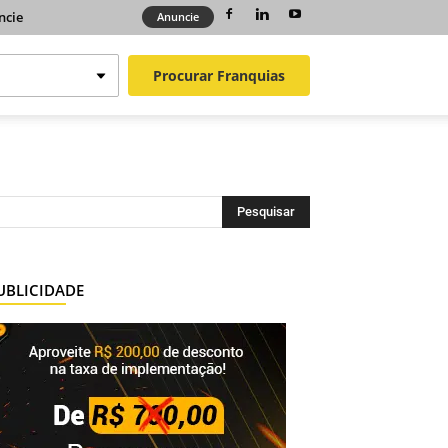
ncie
Anuncie
Procurar
Franquias
UBLICIDADE