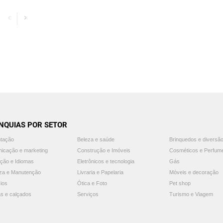
NQUIAS POR SETOR
ntação
Beleza e saúde
Brinquedos e diversã
icação e marketing
Construção e Imóveis
Cosméticos e Perfum
ção e Idiomas
Eletrônicos e tecnologia
Gás
za e Manutenção
Livraria e Papelaria
Móveis e decoração
ios
Ótica e Foto
Pet shop
s e calçados
Serviços
Turismo e Viagem