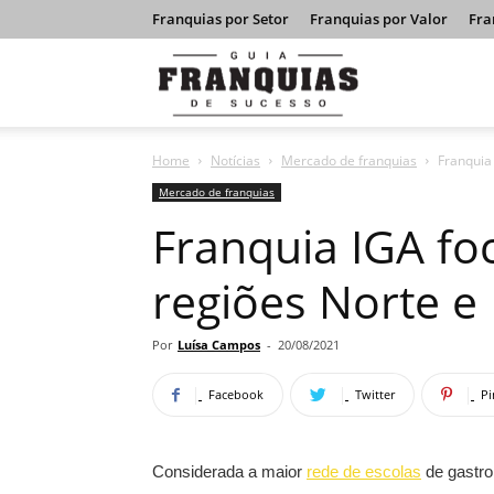
Franquias por Setor
Franquias por Valor
Fra
Guia
Home
Notícias
Mercado de franquias
Franquia
Franquias
Mercado de franquias
Franquia IGA fo
de
regiões Norte e
Sucesso
Por
Luísa Campos
-
20/08/2021
Facebook
Twitter
Pi
Considerada a maior
rede de escolas
de gastro