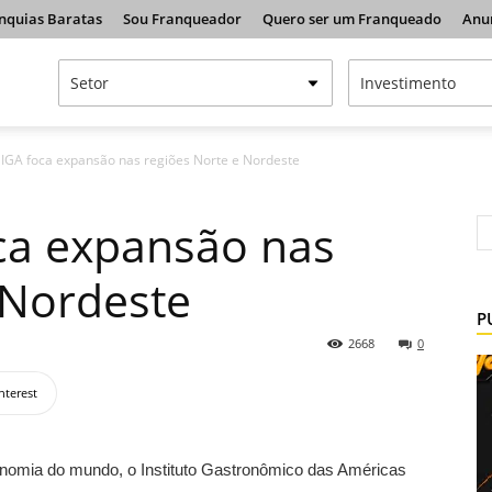
nquias Baratas
Sou Franqueador
Quero ser um Franqueado
Anu
 IGA foca expansão nas regiões Norte e Nordeste
ca expansão nas
 Nordeste
P
2668
0
nterest
nomia do mundo, o Instituto Gastronômico das Américas