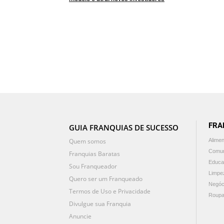
FRA
GUIA FRANQUIAS DE SUCESSO
Quem somos
Alime
Comun
Franquias Baratas
Educa
Sou Franqueador
Limpe
Quero ser um Franqueado
Negóc
Termos de Uso e Privacidade
Roupa
Divulgue sua Franquia
Anuncie