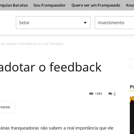
nquias Baratas
Sou Franqueador
Quero ser um Franqueado
Anu
 de adotar o feedback na sua franquia
adotar o feedback
P
1484
0
nterest
várias franqueadoras não sabem a real importância que ele