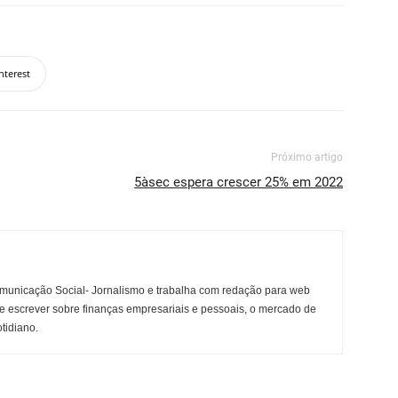
nterest
Próximo artigo
5àsec espera crescer 25% em 2022
municação Social- Jornalismo e trabalha com redação para web
e escrever sobre finanças empresariais e pessoais, o mercado de
otidiano.