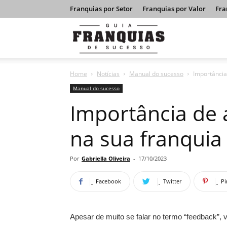
Franquias por Setor
Franquias por Valor
Fra
Guia
Home
Notícias
Manual do sucesso
Importância
Franquias
Manual do sucesso
Importância de 
de
na sua franquia
Sucesso
Por
Gabriella Oliveira
-
17/10/2023
Facebook
Twitter
Pi
Apesar de muito se falar no termo “feedback”, 