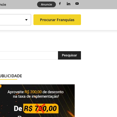
ncie
Anuncie
Procurar
Franquias
UBLICIDADE