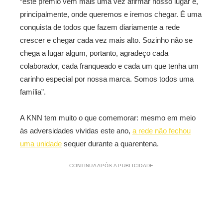
“este prêmio vem mais uma vez afirmar nosso lugar e,
principalmente, onde queremos e iremos chegar. É uma
conquista de todos que fazem diariamente a rede
crescer e chegar cada vez mais alto. Sozinho não se
chega a lugar algum, portanto, agradeço cada
colaborador, cada franqueado e cada um que tenha um
carinho especial por nossa marca. Somos todos uma
família”.
A KNN tem muito o que comemorar: mesmo em meio
às adversidades vividas este ano,
a rede não fechou
uma unidade
sequer durante a quarentena.
CONTINUA APÓS A PUBLICIDADE