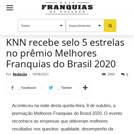
Guia
Home
Notícias
Mercado de franquias
Franquias
KNN recebe selo 5 estrelas
no prêmio Melhores
de
Franquias do Brasil 2020
Por
Redação
-
18/08/2021
2569
0
Sucesso
Facebook
Twitter
Aconteceu na noite desta quinta-feira, 8 de outubro, a
premiação Melhores Franquias do Brasil 2020. O evento
reconhece as empresas que obtiveram melhores
resultados nos quesitos: qualidade, desempenho da