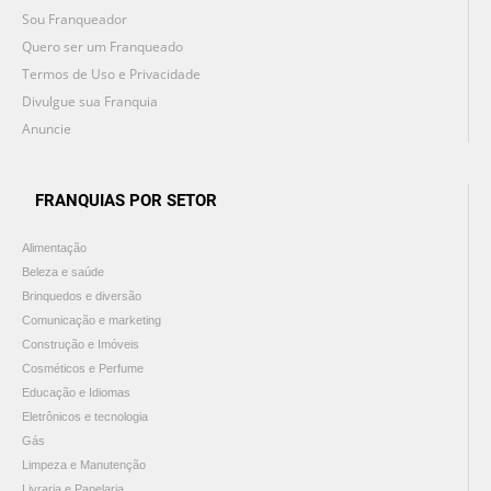
Sou Franqueador
Quero ser um Franqueado
Termos de Uso e Privacidade
Divulgue sua Franquia
Anuncie
FRANQUIAS POR SETOR
Alimentação
Beleza e saúde
Brinquedos e diversão
Comunicação e marketing
Construção e Imóveis
Cosméticos e Perfume
Educação e Idiomas
Eletrônicos e tecnologia
Gás
Limpeza e Manutenção
Livraria e Papelaria