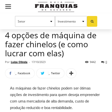
Guia
Home
Notícias
Empreendedorismo
Franquias
4 opções de máquina de
fazer chinelos (e como
de
lucrar com elas)
Por
Luiza Olinda
-
17/10/2023
9442
0
Sucesso
Facebook
Twitter
As máquinas de fazer chinelos podem ser ótimas
opções de investimento para quem deseja empreender
com uma mercadoria de alta demanda, custo de
produção reduzido e boa rentabilidade.