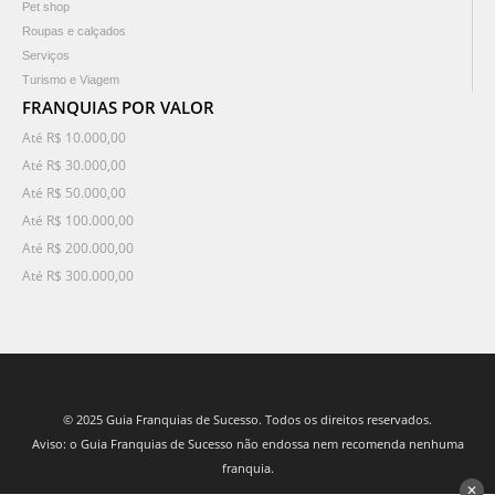
Pet shop
Roupas e calçados
Serviços
Turismo e Viagem
FRANQUIAS POR VALOR
Até R$ 10.000,00
Até R$ 30.000,00
Até R$ 50.000,00
Até R$ 100.000,00
Até R$ 200.000,00
Até R$ 300.000,00
© 2025 Guia Franquias de Sucesso. Todos os direitos reservados.
Aviso: o Guia Franquias de Sucesso não endossa nem recomenda nenhuma
franquia.
✕