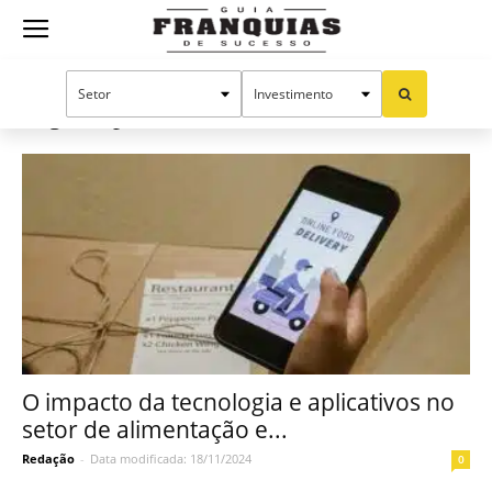
Guia
Início
Tags
Empreendedorismo
Tag: Empreendedorismo
Franquias
de
Sucesso
O impacto da tecnologia e aplicativos no
setor de alimentação e...
Redação
-
Data modificada: 18/11/2024
0