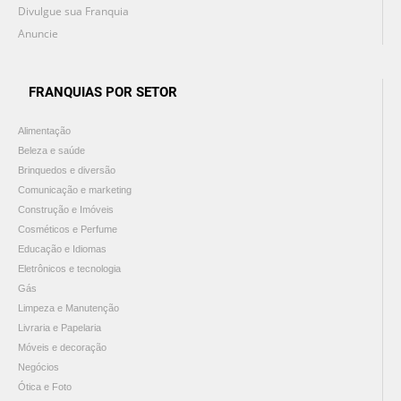
Divulgue sua Franquia
Anuncie
FRANQUIAS POR SETOR
Alimentação
Beleza e saúde
Brinquedos e diversão
Comunicação e marketing
Construção e Imóveis
Cosméticos e Perfume
Educação e Idiomas
Eletrônicos e tecnologia
Gás
Limpeza e Manutenção
Livraria e Papelaria
Móveis e decoração
Negócios
Ótica e Foto