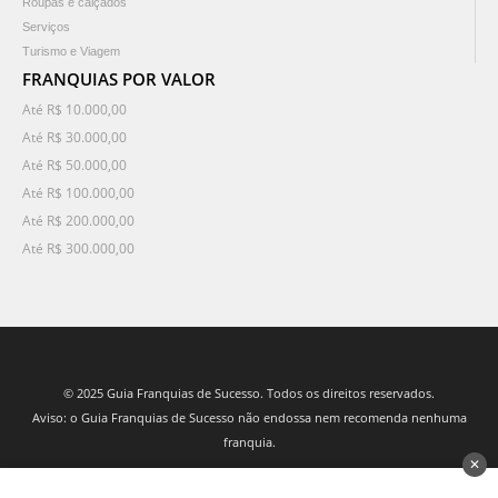
Roupas e calçados
Serviços
Turismo e Viagem
FRANQUIAS POR VALOR
Até R$ 10.000,00
Até R$ 30.000,00
Até R$ 50.000,00
Até R$ 100.000,00
Até R$ 200.000,00
Até R$ 300.000,00
© 2025 Guia Franquias de Sucesso. Todos os direitos reservados.
Aviso: o Guia Franquias de Sucesso não endossa nem recomenda nenhuma
franquia.
✕
desenvolvido por 3Nós