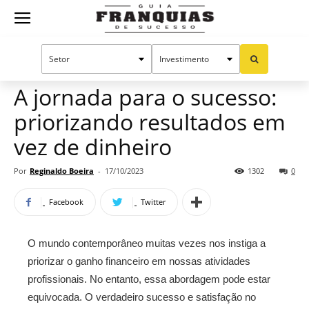
Guia
Home
Notícias
Artigos
Dicas para franqueados
Empreendedorismo
Franquias
A jornada para o sucesso:
priorizando resultados em
de
vez de dinheiro
Por
Reginaldo Boeira
-
17/10/2023
1302
0
Sucesso
Facebook
Twitter
O mundo contemporâneo muitas vezes nos instiga a
priorizar o ganho financeiro em nossas atividades
profissionais. No entanto, essa abordagem pode estar
equivocada. O verdadeiro sucesso e satisfação no