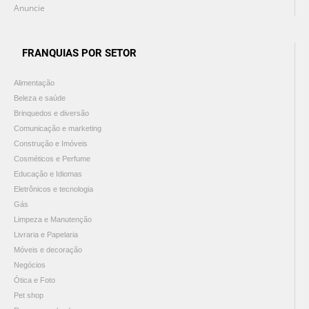
Anuncie
FRANQUIAS POR SETOR
Alimentação
Beleza e saúde
Brinquedos e diversão
Comunicação e marketing
Construção e Imóveis
Cosméticos e Perfume
Educação e Idiomas
Eletrônicos e tecnologia
Gás
Limpeza e Manutenção
Livraria e Papelaria
Móveis e decoração
Negócios
Ótica e Foto
Pet shop