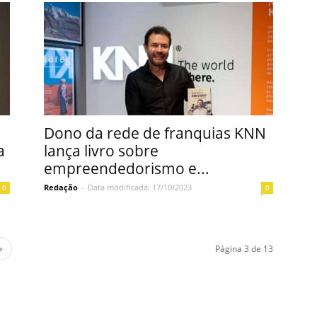
Dono da rede de franquias KNN
a
lança livro sobre
empreendedorismo e...
Redação
-
Data modificada: 17/10/2023
0
0
Página 3 de 13