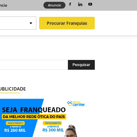
ncie
Anuncie
Procurar
Franquias
UBLICIDADE