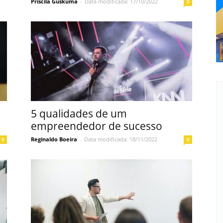
Priscila Guskuma
-
Data modificada: 17/10/2022
0
5 qualidades de um
empreendedor de sucesso
Reginaldo Boeira
-
Data modificada: 18/11/2022
0
0