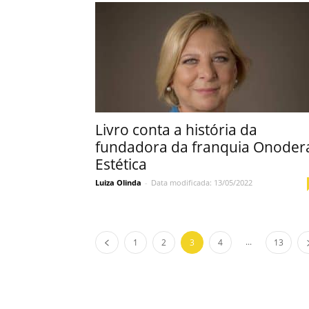
Livro conta a história da
fundadora da franquia Onoder
Estética
Luiza Olinda
-
Data modificada: 13/05/2022
...
1
2
3
4
13