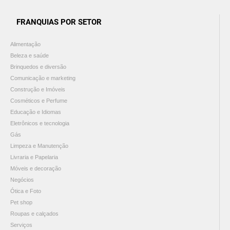
FRANQUIAS POR SETOR
Alimentação
Beleza e saúde
Brinquedos e diversão
Comunicação e marketing
Construção e Imóveis
Cosméticos e Perfume
Educação e Idiomas
Eletrônicos e tecnologia
Gás
Limpeza e Manutenção
Livraria e Papelaria
Móveis e decoração
Negócios
Ótica e Foto
Pet shop
Roupas e calçados
Serviços