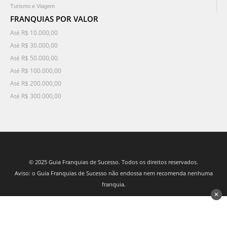
Turismo e Viagem
FRANQUIAS POR VALOR
Até R$ 10.000,00
Até R$ 30.000,00
Até R$ 50.000,00
Até R$ 100.000,00
Até R$ 200.000,00
Até R$ 300.000,00
© 2025 Guia Franquias de Sucesso. Todos os direitos reservados.
Aviso: o Guia Franquias de Sucesso não endossa nem recomenda nenhuma
franquia.
✕
desenvolvido por 3Nós