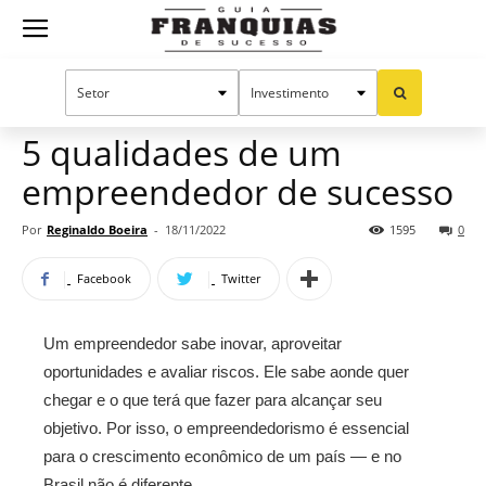
Guia
Home
Notícias
Artigos
Empreendedorismo
Franquias
5 qualidades de um
empreendedor de sucesso
de
Por
Reginaldo Boeira
-
18/11/2022
1595
0
Facebook
Twitter
Sucesso
Um empreendedor sabe inovar, aproveitar
oportunidades e avaliar riscos. Ele sabe aonde quer
chegar e o que terá que fazer para alcançar seu
objetivo. Por isso, o empreendedorismo é essencial
para o crescimento econômico de um país — e no
Brasil não é diferente.