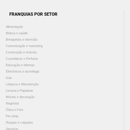
FRANQUIAS POR SETOR
Alimentação
Beleza e saúde
Brinquedos e diversão
Comunicação e marketing
Construção e Imóveis
Cosméticos e Perfume
Educação e Idiomas
Eletrônicos e tecnologia
Gás
Limpeza e Manutenção
Livraria e Papelaria
Móveis e decoração
Negócios
Ótica e Foto
Pet shop
Roupas e calçados
Serviços