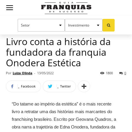
Guia
Home
Notícias
Empreendedorismo
Mercado de franquias
Franquias
Livro conta a história da
fundadora da franquia
de
Onodera Estética
Por
Luiza Olinda
-
13/05/2022
1800
0
Sucesso
Facebook
Twitter
“Do tatame ao império da estética” é o mais recente
livro a retratar uma das histórias mais marcantes do
franchising brasileiro. Escrito por Geovana Quadros, a
obra narra a trajetória de Edna Onodera, fundadora da