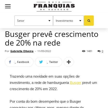
Guia
Home
Notícias
Mercado de franquias
Franquias
Busger prevê crescimento
de 20% na rede
de
Por
Gabriella Oliveira
-
11/05/2022
1481
0
Facebook
Twitter
Sucesso
Trazendo uma novidade em suas opções de
investimento, a rede de hamburgueria
Busger
prevê um
crescimento de 20% em 2022.
Por conta do bom desempenho que o Busger
conquistou nos últimos anos, mesmo diante da