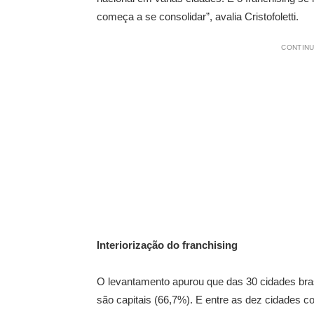
começa a se consolidar”, avalia Cristofoletti.
CONTINU
Interiorização do franchising
O levantamento apurou que das 30 cidades bras
são capitais (66,7%). E entre as dez cidades 