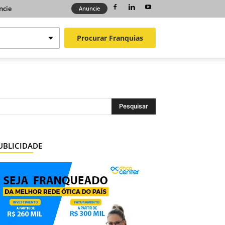
ncie
Anuncie
Procurar
Franquias
UBLICIDADE