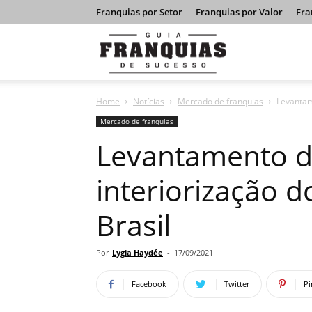
Franquias por Setor
Franquias por Valor
Fra
Guia
Home
Notícias
Mercado de franquias
Levantam
Franquias
Mercado de franquias
Levantamento d
de
interiorização d
Brasil
Sucesso
Por
Lygia Haydée
-
17/09/2021
Facebook
Twitter
Pi