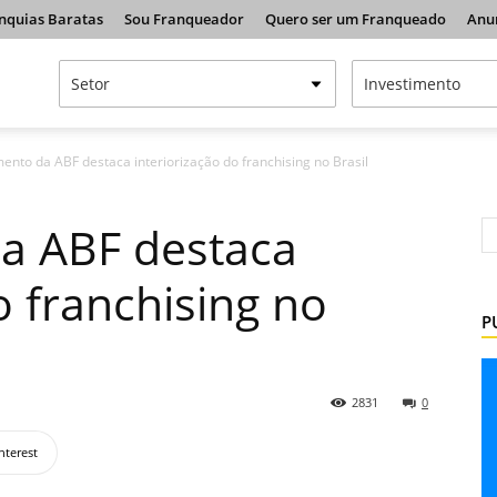
nquias Baratas
Sou Franqueador
Quero ser um Franqueado
Anu
ento da ABF destaca interiorização do franchising no Brasil
a ABF destaca
o franchising no
P
2831
0
nterest