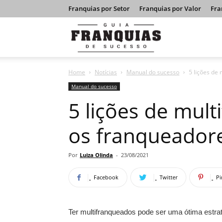
Franquias por Setor
Franquias por Valor
Fra
Guia
Home
Notícias
Manual do sucesso
5 lições de
Franquias
Manual do sucesso
5 lições de mul
de
os franqueador
Sucesso
Por
Luiza Olinda
-
23/08/2021
Facebook
Twitter
Pi
Ter multifranqueados pode ser uma ótima estrat