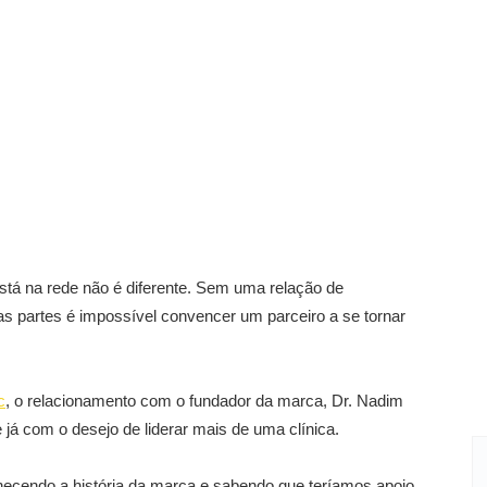
tá na rede não é diferente. Sem uma relação de
uas partes é impossível convencer um parceiro a se tornar
c
, o relacionamento com o fundador da marca, Dr. Nadim
e já com o desejo de liderar mais de uma clínica.
hecendo a história da marca e sabendo que teríamos apoio