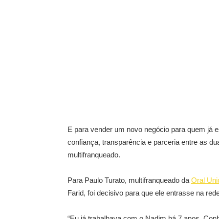
E para vender um novo negócio para quem já es
confiança, transparência e parceria entre as d
multifranqueado.
Para Paulo Turato, multifranqueado da
Oral Uni
Farid, foi decisivo para que ele entrasse na red
“Eu já trabalhava com o Nadim há 7 anos. Con