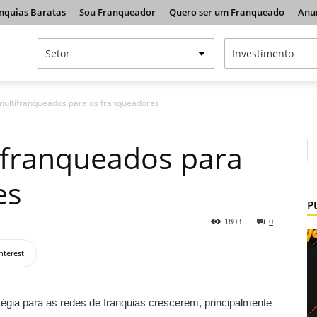
nquias Baratas
Sou Franqueador
Quero ser um Franqueado
Anu
 multifranqueados para os franqueadores
tifranqueados para
es
P
1803
0
nterest
égia para as redes de franquias crescerem, principalmente