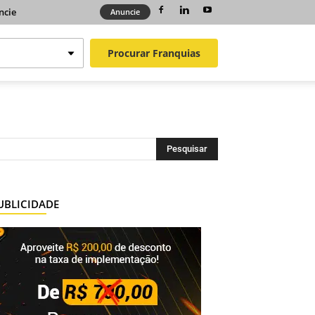
ncie
Anuncie
Procurar
Franquias
UBLICIDADE