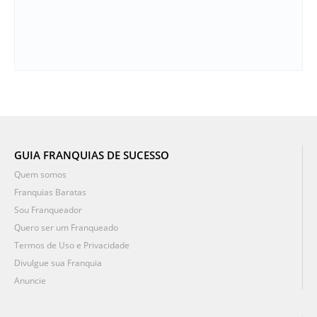
GUIA FRANQUIAS DE SUCESSO
Quem somos
Franquias Baratas
Sou Franqueador
Quero ser um Franqueado
Termos de Uso e Privacidade
Divulgue sua Franquia
Anuncie