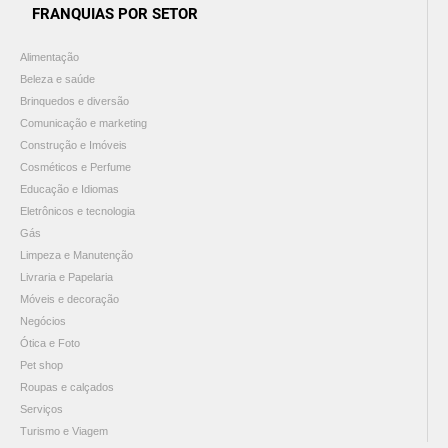
FRANQUIAS POR SETOR
Alimentação
Beleza e saúde
Brinquedos e diversão
Comunicação e marketing
Construção e Imóveis
Cosméticos e Perfume
Educação e Idiomas
Eletrônicos e tecnologia
Gás
Limpeza e Manutenção
Livraria e Papelaria
Móveis e decoração
Negócios
Ótica e Foto
Pet shop
Roupas e calçados
Serviços
Turismo e Viagem