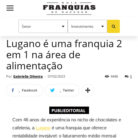
Guia
Home
Notícias
Mercado de franquias
Publieditorial
Franquias
Lugano é uma franquia 2
em 1 na área de
de
alimentação
Por
Gabriella Oliveira
-
07/02/2023
4446
0
Sucesso
Facebook
Twitter
Com 46 anos de experiência no nicho de chocolates e
cafeteria, a
Lugano
é uma franquia que oferece
rentabilidade invejável: o faturamento médio mensal