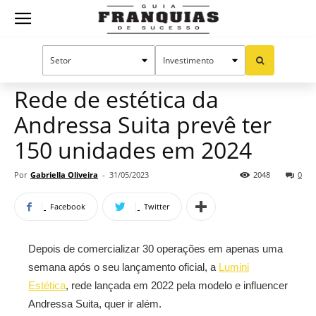
Guia
Home
Notícias
Mercado de franquias
Franquias
Rede de estética da
Andressa Suita prevê ter
de
150 unidades em 2024
Por
Gabriella Oliveira
-
31/05/2023
2048
0
Sucesso
Facebook
Twitter
Depois de comercializar 30 operações em apenas uma
semana após o seu lançamento oficial, a
Lumini
Estética
, rede lançada em 2022 pela modelo e influencer
Andressa Suita, quer ir além.