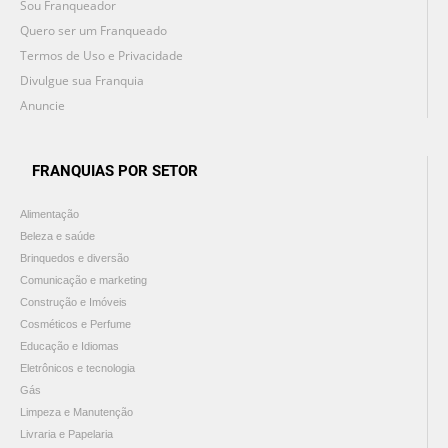
Sou Franqueador
Quero ser um Franqueado
Termos de Uso e Privacidade
Divulgue sua Franquia
Anuncie
FRANQUIAS POR SETOR
Alimentação
Beleza e saúde
Brinquedos e diversão
Comunicação e marketing
Construção e Imóveis
Cosméticos e Perfume
Educação e Idiomas
Eletrônicos e tecnologia
Gás
Limpeza e Manutenção
Livraria e Papelaria