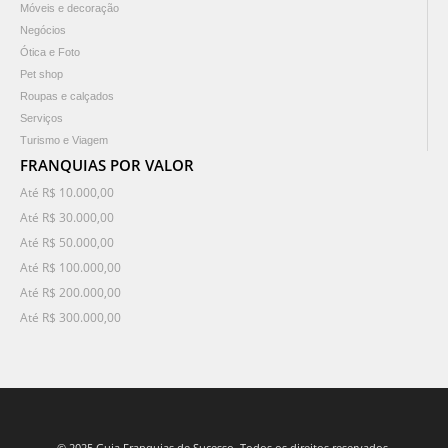
Móveis e decoração
Negócios
Ótica e Foto
Pet shop
Roupas e calçados
Serviços
Turismo e Viagem
FRANQUIAS POR VALOR
Até R$ 10.000,00
Até R$ 30.000,00
Até R$ 50.000,00
Até R$ 100.000,00
Até R$ 200.000,00
Até R$ 300.000,00
© 2025 Guia Franquias de Sucesso. Todos os direitos reservados.