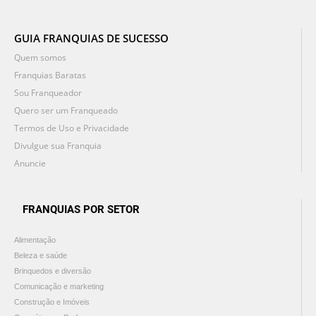
GUIA FRANQUIAS DE SUCESSO
Quem somos
Franquias Baratas
Sou Franqueador
Quero ser um Franqueado
Termos de Uso e Privacidade
Divulgue sua Franquia
Anuncie
FRANQUIAS POR SETOR
Alimentação
Beleza e saúde
Brinquedos e diversão
Comunicação e marketing
Construção e Imóveis