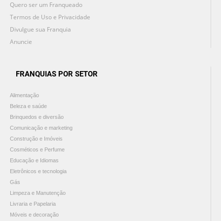
Quero ser um Franqueado
Termos de Uso e Privacidade
Divulgue sua Franquia
Anuncie
FRANQUIAS POR SETOR
Alimentação
Beleza e saúde
Brinquedos e diversão
Comunicação e marketing
Construção e Imóveis
Cosméticos e Perfume
Educação e Idiomas
Eletrônicos e tecnologia
Gás
Limpeza e Manutenção
Livraria e Papelaria
Móveis e decoração