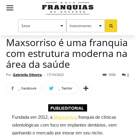
Guia
Home
Notícias
Mercado de franquias
Publieditorial
Franquias
Maxsorriso é uma franquia
com estrutura moderna na
de
área da saúde
Por
Gabriella Oliveira
-
17/10/2023
1034
0
Sucesso
Facebook
Twitter
Fundada em 2012, a
Maxsorriso
, franquia de clínicas
odontológicas com foco em implantes dentários, vem
ganhando o mercado por inovar em seu nicho.