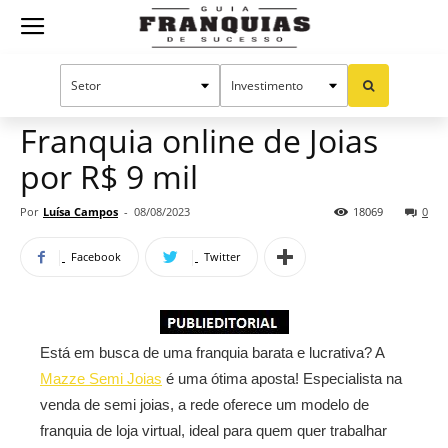
Guia
Home
Notícias
Mercado de franquias
Publieditorial
Franquias
Franquia online de Joias
por R$ 9 mil
de
Por
Luísa Campos
-
08/08/2023
18069
0
Facebook
Twitter
Sucesso
Está em busca de uma franquia barata e lucrativa? A
Mazze Semi Joias
é uma ótima aposta! Especialista na
venda de semi joias, a rede oferece um modelo de
franquia de loja virtual, ideal para quem quer trabalhar