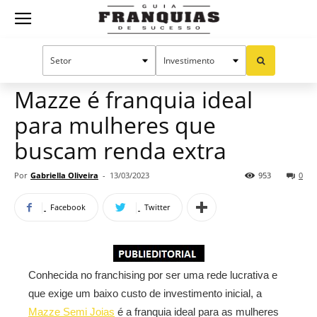
Guia
Home
Notícias
Mercado de franquias
Publieditorial
Franquias
Mazze é franquia ideal
para mulheres que
de
buscam renda extra
Por
Gabriella Oliveira
-
13/03/2023
953
0
Sucesso
Facebook
Twitter
Conhecida no franchising por ser uma rede lucrativa e
que exige um baixo custo de investimento inicial, a
Mazze Semi Joias
é a franquia ideal para as mulheres