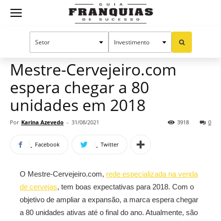
Guia
Home
Notícias
Mercado de franquias
Franquias
Mestre-Cervejeiro.com
espera chegar a 80
de
unidades em 2018
Por
Karina Azevedo
-
31/08/2021
3918
0
Sucesso
Facebook
Twitter
O Mestre-Cervejeiro.com,
rede especializada na venda
de cervejas
, tem boas expectativas para 2018. Com o
objetivo de ampliar a expansão, a marca espera chegar
a 80 unidades ativas até o final do ano. Atualmente, são