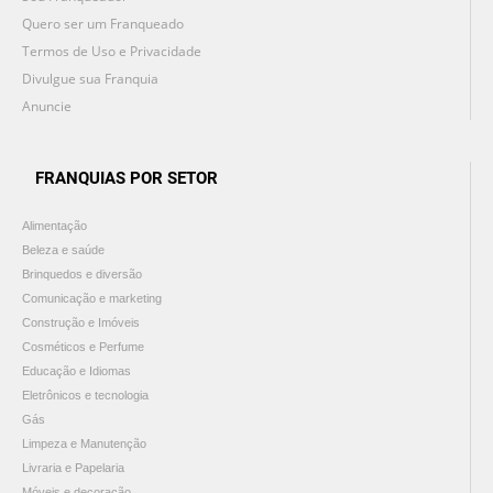
Quero ser um Franqueado
Termos de Uso e Privacidade
Divulgue sua Franquia
Anuncie
FRANQUIAS POR SETOR
Alimentação
Beleza e saúde
Brinquedos e diversão
Comunicação e marketing
Construção e Imóveis
Cosméticos e Perfume
Educação e Idiomas
Eletrônicos e tecnologia
Gás
Limpeza e Manutenção
Livraria e Papelaria
Móveis e decoração