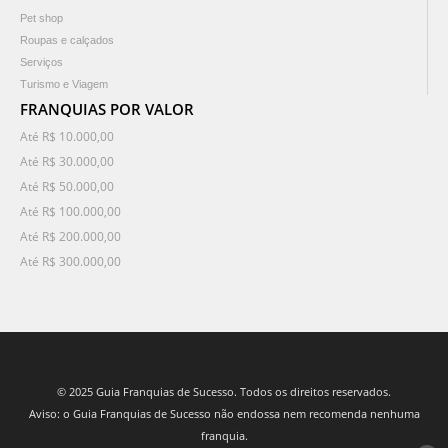
Pet shop
Roupas e calçados
Serviços
Turismo e Viagem
FRANQUIAS POR VALOR
Até R$ 10.000,00
Até R$ 30.000,00
Até R$ 50.000,00
Até R$ 100.000,00
Até R$ 200.000,00
Até R$ 300.000,00
© 2025 Guia Franquias de Sucesso. Todos os direitos reservados.
Aviso: o Guia Franquias de Sucesso não endossa nem recomenda nenhuma
franquia.