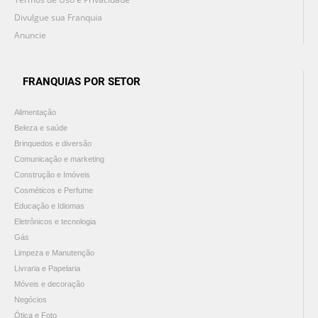
Divulgue sua Franquia
Anuncie
FRANQUIAS POR SETOR
Alimentação
Beleza e saúde
Brinquedos e diversão
Comunicação e marketing
Construção e Imóveis
Cosméticos e Perfume
Educação e Idiomas
Eletrônicos e tecnologia
Gás
Limpeza e Manutenção
Livraria e Papelaria
Móveis e decoração
Negócios
Ótica e Foto