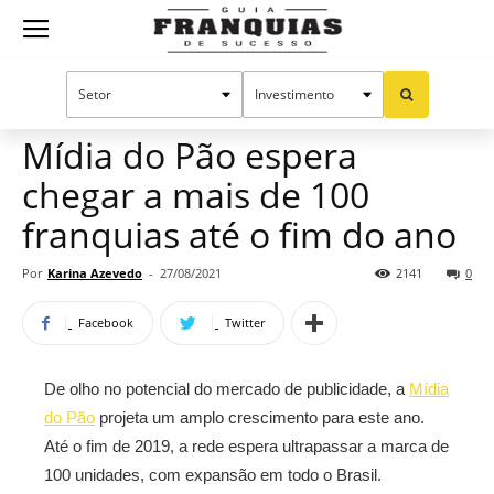
Guia
Home
Notícias
Mercado de franquias
Franquias
Mídia do Pão espera
chegar a mais de 100
de
franquias até o fim do ano
Por
Karina Azevedo
-
27/08/2021
2141
0
Sucesso
Facebook
Twitter
De olho no potencial do mercado de publicidade, a
Mídia
do Pão
projeta um amplo crescimento para este ano.
Até o fim de 2019, a rede espera ultrapassar a marca de
100 unidades, com expansão em todo o Brasil.