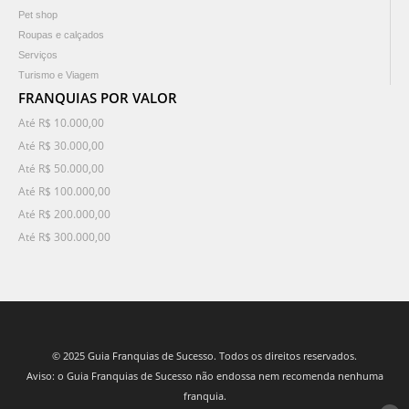
Pet shop
Roupas e calçados
Serviços
Turismo e Viagem
FRANQUIAS POR VALOR
Até R$ 10.000,00
Até R$ 30.000,00
Até R$ 50.000,00
Até R$ 100.000,00
Até R$ 200.000,00
Até R$ 300.000,00
© 2025 Guia Franquias de Sucesso. Todos os direitos reservados.
Aviso: o Guia Franquias de Sucesso não endossa nem recomenda nenhuma
franquia.