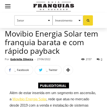
Guia
Home
Notícias
Mercado de franquias
Publieditorial
Franquias
Movibio Energia Solar tem
franquia barata e com
de
rápido payback
Por
Gabriella Oliveira
-
27/06/2022
2157
0
Sucesso
Facebook
Twitter
Além de estar inserida em um segmento em ascensão,
a
Movibio Energia Solar
, rede que atua no mercado
desde 2019 com a venda e instalação de sistemas