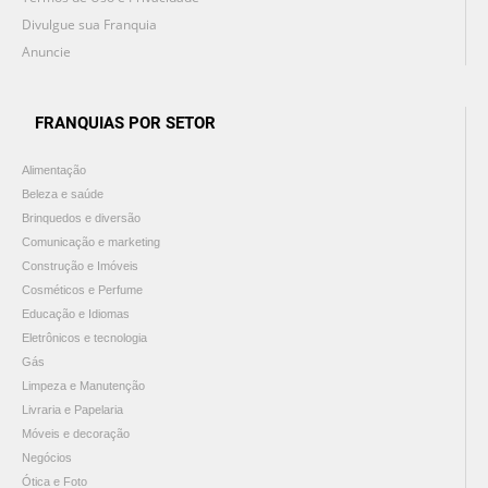
Divulgue sua Franquia
Anuncie
FRANQUIAS POR SETOR
Alimentação
Beleza e saúde
Brinquedos e diversão
Comunicação e marketing
Construção e Imóveis
Cosméticos e Perfume
Educação e Idiomas
Eletrônicos e tecnologia
Gás
Limpeza e Manutenção
Livraria e Papelaria
Móveis e decoração
Negócios
Ótica e Foto