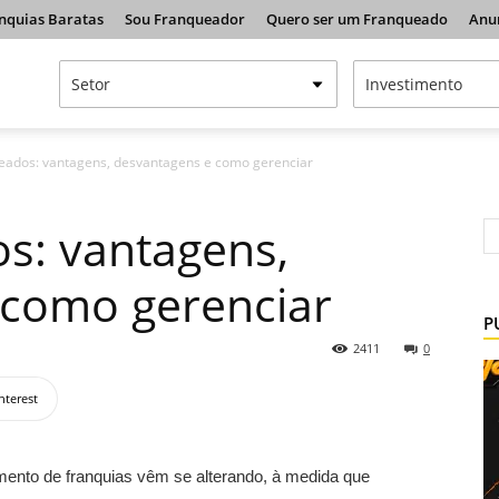
nquias Baratas
Sou Franqueador
Quero ser um Franqueado
Anu
eados: vantagens, desvantagens e como gerenciar
s: vantagens,
 como gerenciar
P
2411
0
nterest
mento de franquias vêm se alterando, à medida que