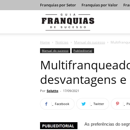
Franquias por Setor
Franquias por Valor
Fra
Guia
Home
Notícias
Manual do sucesso
Multifranqu
Franquias
Manual do sucesso
Publieditorial
Multifranqueado
de
desvantagens e
Sucesso
Por
Solutto
-
17/09/2021
Facebook
Twitter
Pi
As preferências do seg