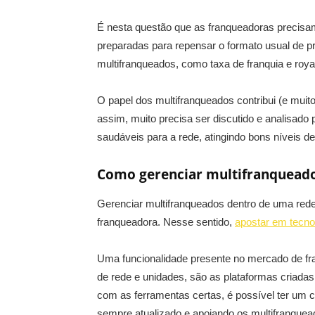
É nesta questão que as franqueadoras precisa
preparadas para repensar o formato usual de p
multifranqueados, como taxa de franquia e royal
O papel dos multifranqueados contribui (e muit
assim, muito precisa ser discutido e analisad
saudáveis para a rede, atingindo bons níveis d
Como gerenciar multifranquead
Gerenciar multifranqueados dentro de uma rede
franqueadora. Nesse sentido,
apostar em tecno
Uma funcionalidade presente no mercado de fra
de rede e unidades, são as plataformas criadas
com as ferramentas certas, é possível ter um c
sempre atualizado e apoiando os multifranquea