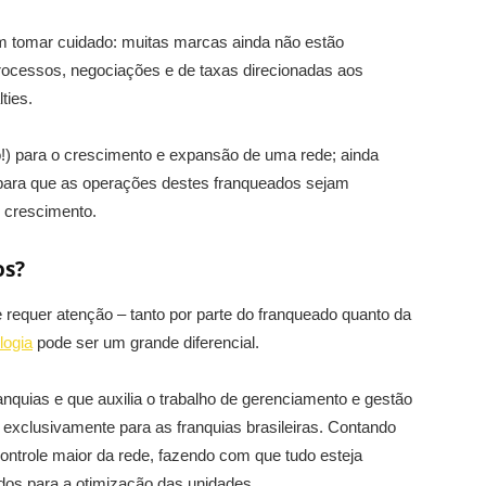
m tomar cuidado: muitas marcas ainda não estão
rocessos, negociações e de taxas direcionadas aos
ties.
o!) para o crescimento e expansão de uma rede; ainda
o para que as operações destes franqueados sejam
e crescimento.
os?
 requer atenção – tanto por parte do franqueado quanto da
logia
pode ser um grande diferencial.
nquias e que auxilia o trabalho de gerenciamento e gestão
 exclusivamente para as franquias brasileiras. Contando
ontrole maior da rede, fazendo com que tudo esteja
dos para a otimização das unidades.