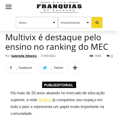
Guia
Home
Notícias
Mercado de franquias
Publieditorial
Franquias
Multivix é destaque pelo
ensino no ranking do MEC
de
Por
Gabriella Oliveira
-
21/03/2022
1554
0
Facebook
Twitter
Sucesso
Há mais de 20 anos atuando no mercado de educação
superior, a rede
Multivix
já conquistou seu espaço em
todo o país e representa um papel muito importante na
comunidade.