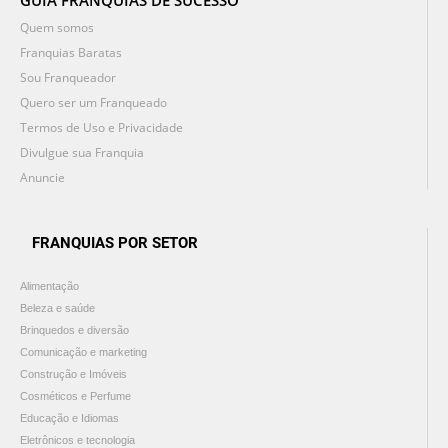
GUIA FRANQUIAS DE SUCESSO
Quem somos
Franquias Baratas
Sou Franqueador
Quero ser um Franqueado
Termos de Uso e Privacidade
Divulgue sua Franquia
Anuncie
FRANQUIAS POR SETOR
Alimentação
Beleza e saúde
Brinquedos e diversão
Comunicação e marketing
Construção e Imóveis
Cosméticos e Perfume
Educação e Idiomas
Eletrônicos e tecnologia