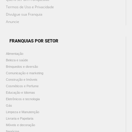
Termos de Uso e Privacidade
Divulgue sua Franquia
Anuncie
FRANQUIAS POR SETOR
Alimentação
Beleza e saúde
Brinquedos e diversão
Comunicação e marketing
Construção e Imóveis
Cosméticos e Perfume
Educação e Idiomas
Eletrônicos e tecnologia
Gás
Limpeza e Manutenção
Livraria e Papelaria
Móveis e decoração
Negócios