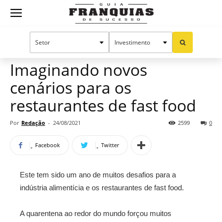
Guia
Home
Notícias
Artigos
Manual do sucesso
Franquias
Imaginando novos
cenários para os
de
restaurantes de fast food
Por
Redação
-
24/08/2021
2599
0
Sucesso
Facebook
Twitter
Este tem sido um ano de muitos desafios para a
indústria alimentícia e os restaurantes de fast food.
A quarentena ao redor do mundo forçou muitos