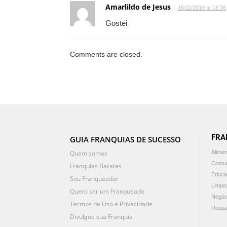
Amarlildo de Jesus
16/11/2019 at 18:36
Gostei
Comments are closed.
FRA
GUIA FRANQUIAS DE SUCESSO
Quem somos
Alime
Comun
Franquias Baratas
Educa
Sou Franqueador
Limpe
Quero ser um Franqueado
Negóc
Termos de Uso e Privacidade
Roupa
Divulgue sua Franquia