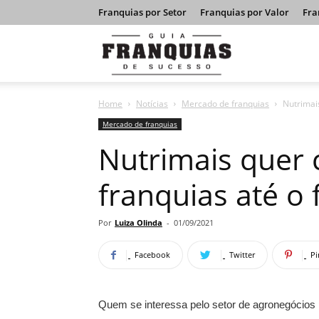
Franquias por Setor
Franquias por Valor
Fra
Guia
Home
Notícias
Mercado de franquias
Nutrimai
Franquias
Mercado de franquias
Nutrimais quer 
de
franquias até o
Sucesso
Por
Luiza Olinda
-
01/09/2021
Facebook
Twitter
Pi
Quem se interessa pelo setor de agronegócios