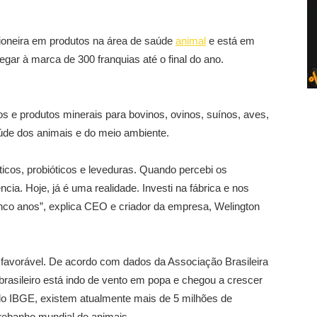
ioneira em produtos na área de saúde
animal
e está em
gar à marca de 300 franquias até o final do ano.
s e produtos minerais para bovinos, ovinos, suínos, aves,
úde dos animais e do meio ambiente.
icos, probióticos e leveduras. Quando percebi os
cia. Hoje, já é uma realidade. Investi na fábrica e nos
inco anos”, explica CEO e criador da empresa, Welington
avorável. De acordo com dados da Associação Brasileira
brasileiro está indo de vento em popa e chegou a crescer
o IBGE, existem atualmente mais de 5 milhões de
rebanho mundial de animais.