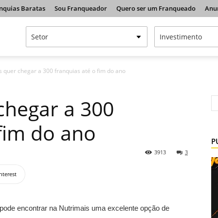
nquias Baratas
Sou Franqueador
Quero ser um Franqueado
Anu
s quer chegar a 300 franquias até o fim do ano
chegar a 300
 fim do ano
P
3913
3
nterest
 pode encontrar na Nutrimais uma excelente opção de