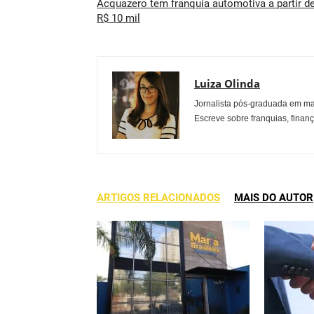
Acquazero tem franquia automotiva a partir d
R$ 10 mil
Luiza Olinda
Jornalista pós-graduada em ma
Escreve sobre franquias, finan
ARTIGOS RELACIONADOS
MAIS DO AUTOR