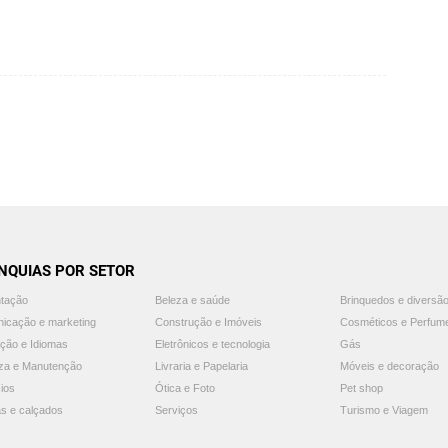
NQUIAS POR SETOR
ntação
Beleza e saúde
Brinquedos e diversã
icação e marketing
Construção e Imóveis
Cosméticos e Perfum
ção e Idiomas
Eletrônicos e tecnologia
Gás
za e Manutenção
Livraria e Papelaria
Móveis e decoração
ios
Ótica e Foto
Pet shop
s e calçados
Serviços
Turismo e Viagem