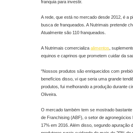
franquia para investir.
A rede, que está no mercado desde 2012, é a p
busca de franqueados. A Nutrimais pretende che
Atualmente são 110 franqueados.
A Nutrimais comercializa
alimentos
, suplemento
equinos e caprinos que prometem cuidar da sa
“Nossos produtos são enriquecidos com prebiót
benefícios disso, vi que seria uma grande tendên
produtos, fui melhorando a produção durante c
Oliveira.
O mercado também tem se mostrado bastante f
de Franchising (ABF), o setor de agronegócios 
17% em 2016. Além disso, segundo apuração d
produtores rurais cuidando de mais de 20% do 