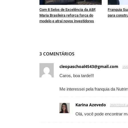
Com 8 Selos de Excelência da ABF,
Franquia Sua
Maria Brasileira reforça força do
para constru
modelo e atrai novos investidores
3 COMENTÁRIOS
cleopaschoal4543@gmail.com
15/
Caros, boa tarde!!!
Me interessei pela franquia da Nutri
Karina Azevedo
20/07/2018 a
Olá, você pode encontrar m