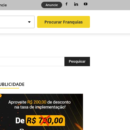
ncie
Anuncie
Procurar
Franquias
UBLICIDADE