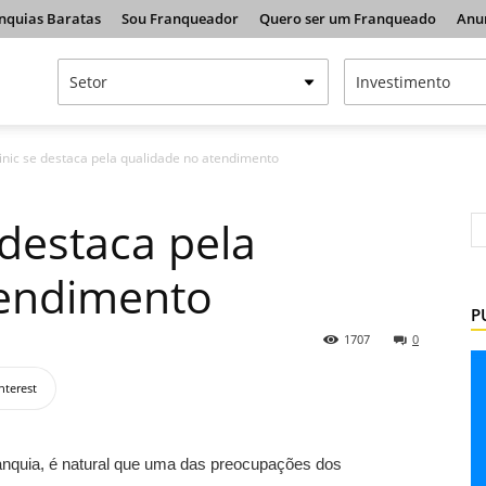
nquias Baratas
Sou Franqueador
Quero ser um Franqueado
Anu
inic se destaca pela qualidade no atendimento
 destaca pela
tendimento
P
1707
0
nterest
ranquia, é natural que uma das preocupações dos