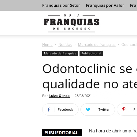
Franquias por Setor
Franquias por Valor
Fra
Guia
Home
Notícias
Mercado de franquias
Odontocl
Franquias
Mercado de franquias
Publieditorial
Odontoclinic se
de
qualidade no a
Sucesso
Por
Luiza Olinda
-
23/08/2021
Facebook
Twitter
Pi
Na hora de abrir uma f