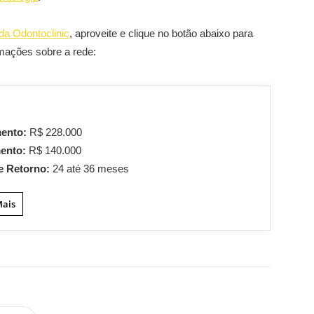
da Odontoclinic
, aproveite e clique no botão abaixo para
rmações sobre a rede:
mento:
R$ 228.000
mento:
R$ 140.000
e Retorno:
24 até 36 meses
Mais