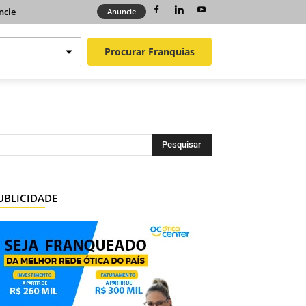
ncie
Anuncie
Procurar
Franquias
UBLICIDADE