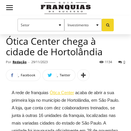
Guia
Home
Notícias
Mercado de franquias
Franquias
Ótica Center chega à
cidade de Hortolândia
de
Por
Redação
-
29/11/2023
1134
0
Facebook
Twitter
Sucesso
A rede de franquias
Ótica Center
acaba de abrir a sua
primeira loja no município de Hortolândia, em São Paulo.
A loja, que conta com dez colaboradores treinados, se
junta à outras 16 unidades da franquia, localizadas nas
mais variadas cidades do estado de São Paulo. A
unidade foi inaugurada oficialmente em 28 de novembro