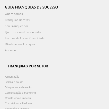
GUIA FRANQUIAS DE SUCESSO
Quem somos
Franquias Baratas
Sou Franqueador
Quero ser um Franqueado
Termos de Uso e Privacidade
Divulgue sua Franquia
Anuncie
FRANQUIAS POR SETOR
Alimentação
Beleza e saúde
Brinquedos e diversão
Comunicação e marketing
Construção e Imóveis
Cosméticos e Perfume
Educação e Idiomas