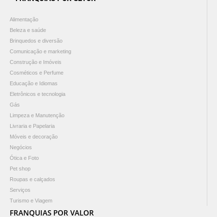
Alimentação
Beleza e saúde
Brinquedos e diversão
Comunicação e marketing
Construção e Imóveis
Cosméticos e Perfume
Educação e Idiomas
Eletrônicos e tecnologia
Gás
Limpeza e Manutenção
Livraria e Papelaria
Móveis e decoração
Negócios
Ótica e Foto
Pet shop
Roupas e calçados
Serviços
Turismo e Viagem
FRANQUIAS POR VALOR