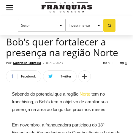
Guia
Home
Notícias
Mercado de franquias
Franquias
Bob’s quer fortalecer a
presença na região Norte
de
Por
Gabriella Oliveira
-
01/12/2023
911
0
Facebook
Twitter
Sucesso
Sabendo do potencial que a região
Norte
tem no
franchising, o Bob’s tem o objetivo de ampliar sua
presença na área ao longo dos próximos meses.
Em novembro, a franqueadora participou do 18º
Encontro de Revendedores de Combustíveis e Lojas de