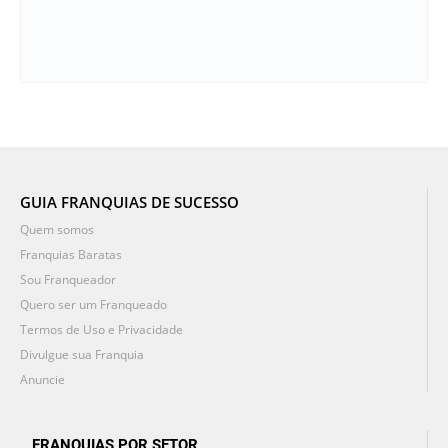
GUIA FRANQUIAS DE SUCESSO
Quem somos
Franquias Baratas
Sou Franqueador
Quero ser um Franqueado
Termos de Uso e Privacidade
Divulgue sua Franquia
Anuncie
FRANQUIAS POR SETOR