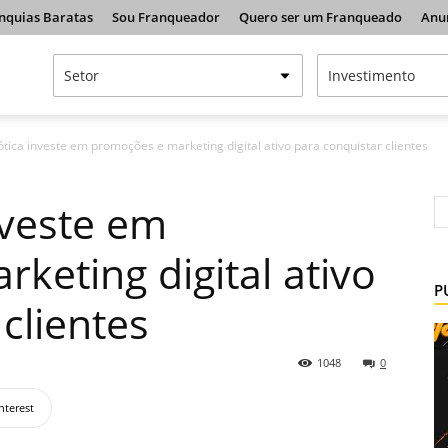
nquias Baratas
Sou Franqueador
Quero ser um Franqueado
Anu
tica investe em promoções e marketing digital ativo para conquistar clientes
nveste em
keting digital ativo
P
clientes
1048
0
nterest