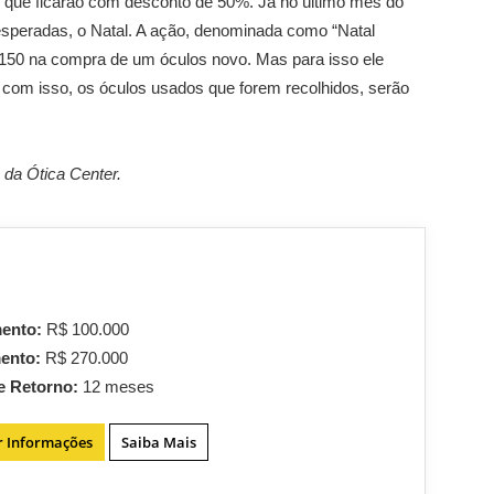
ue ficarão com desconto de 50%. Já no último mês do
esperadas, o Natal. A ação, denominada como “Natal
$ 150 na compra de um óculos novo. Mas para isso ele
a, com isso, os óculos usados que forem recolhidos, serão
da Ótica Center.
mento:
R$ 100.000
mento:
R$ 270.000
e Retorno:
12 meses
r Informações
Saiba Mais