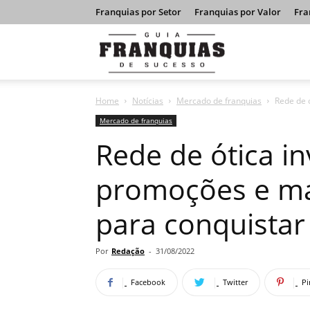
Franquias por Setor
Franquias por Valor
Fra
Guia
Home
Notícias
Mercado de franquias
Rede de ó
Franquias
Mercado de franquias
Rede de ótica i
de
promoções e mar
para conquistar 
Sucesso
Por
Redação
-
31/08/2022
Facebook
Twitter
Pi