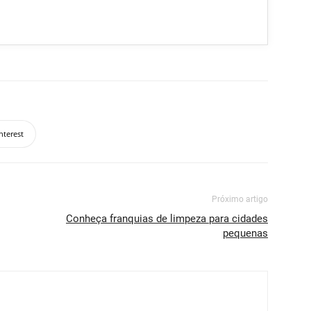
nterest
Próximo artigo
Conheça franquias de limpeza para cidades
pequenas