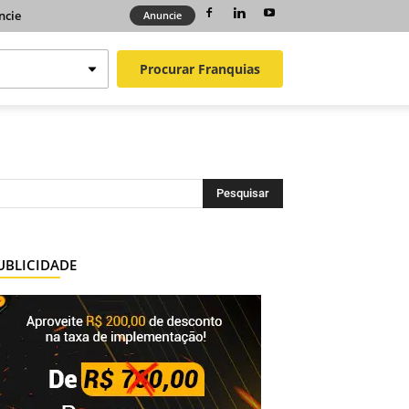
ncie
Anuncie
Procurar
Franquias
UBLICIDADE