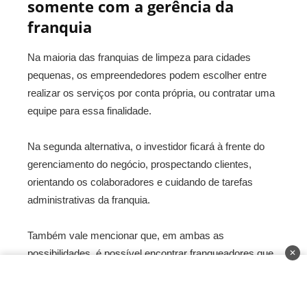
somente com a gerência da
franquia
Na maioria das franquias de limpeza para cidades
pequenas, os empreendedores podem escolher entre
realizar os serviços por conta própria, ou contratar uma
equipe para essa finalidade.
Na segunda alternativa, o investidor ficará à frente do
gerenciamento do negócio, prospectando clientes,
orientando os colaboradores e cuidando de tarefas
administrativas da franquia.
Também vale mencionar que, em ambas as
possibilidades, é possível encontrar franqueadores que
✕
não exigem experiência prévia na área. Sendo assim,
as franquias de limpeza também são um caminho para
quem busca um novo rumo profissional.