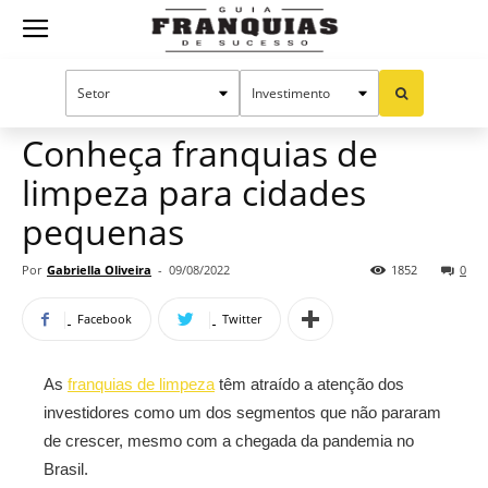
Guia
Home
Notícias
Oportunidades e tendências
Franquias
Conheça franquias de
limpeza para cidades
de
pequenas
Por
Gabriella Oliveira
-
09/08/2022
1852
0
Sucesso
Facebook
Twitter
As
franquias de limpeza
têm atraído a atenção dos
investidores como um dos segmentos que não pararam
de crescer, mesmo com a chegada da pandemia no
Brasil.