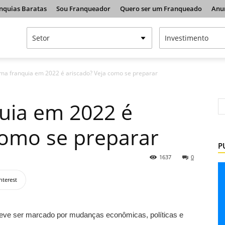
nquias Baratas
Sou Franqueador
Quero ser um Franqueado
Anu
uma franquia em 2022 é ariscado? Veja como se preparar
uia em 2022 é
como se preparar
P
1637
0
nterest
eve ser marcado por mudanças econômicas, políticas e