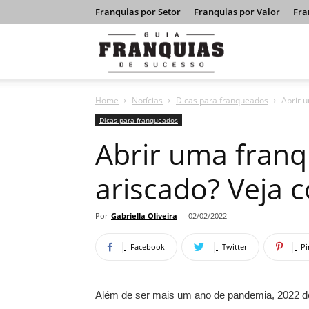
Franquias por Setor
Franquias por Valor
Fra
Guia
Home
Notícias
Dicas para franqueados
Abrir 
Franquias
Dicas para franqueados
Abrir uma franq
de
ariscado? Veja 
Sucesso
Por
Gabriella Oliveira
-
02/02/2022
Facebook
Twitter
Pi
Além de ser mais um ano de pandemia, 2022 d