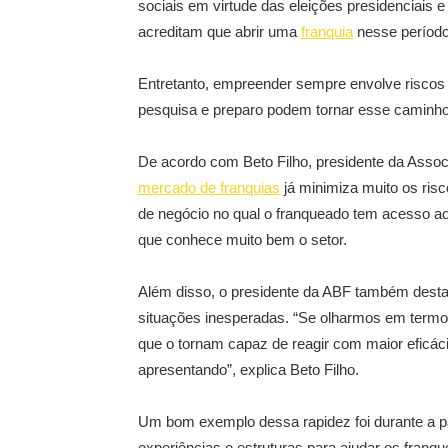
sociais em virtude das eleições presidenciais e
acreditam que abrir uma
franquia
nesse período
Entretanto, empreender sempre envolve riscos
pesquisa e preparo podem tornar esse caminh
De acordo com Beto Filho, presidente da Associ
mercado de franquias
já minimiza muito os ris
de negócio no qual o franqueado tem acesso a
que conhece muito bem o setor.
Além disso, o presidente da ABF também destac
situações inesperadas. “Se olharmos em termos
que o tornam capaz de reagir com maior eficác
apresentando”, explica Beto Filho.
Um bom exemplo dessa rapidez foi durante a p
experiências e estruturas para ajudar os franq