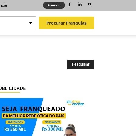
ncie
Anuncie
Procurar
Franquias
UBLICIDADE