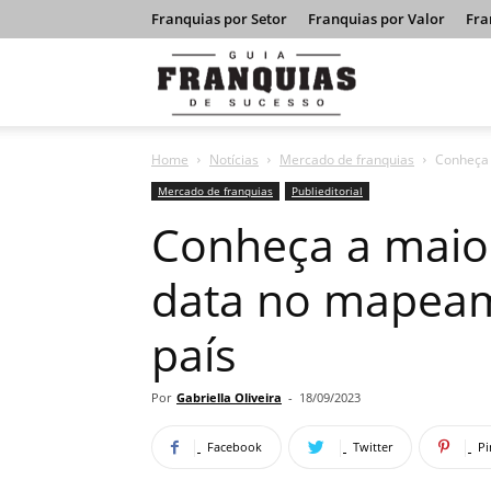
Franquias por Setor
Franquias por Valor
Fra
Guia
Home
Notícias
Mercado de franquias
Conheça 
Franquias
Mercado de franquias
Publieditorial
Conheça a maio
de
data no mapeam
país
Sucesso
Por
Gabriella Oliveira
-
18/09/2023
Facebook
Twitter
Pi