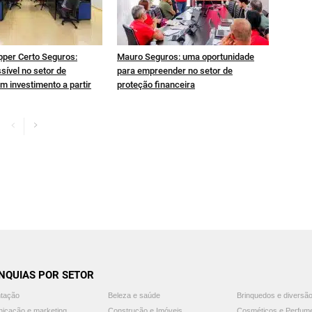
pper Certo Seguros:
Mauro Seguros: uma oportunidade
sível no setor de
para empreender no setor de
m investimento a partir
proteção financeira
NQUIAS POR SETOR
ntação
Beleza e saúde
Brinquedos e diversã
icação e marketing
Construção e Imóveis
Cosméticos e Perfum