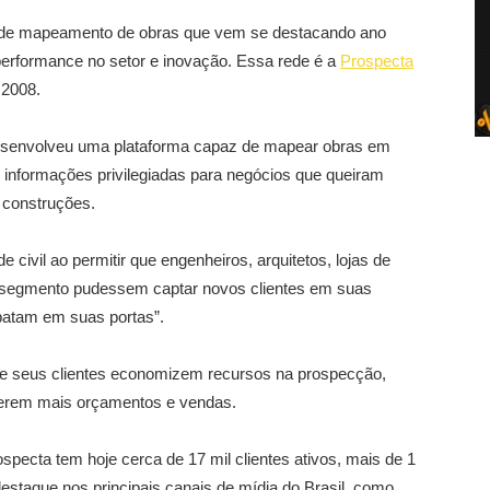
de mapeamento de obras que vem se destacando ano
performance no setor e inovação. Essa rede é a
Prospecta
 2008.
esenvolveu uma plataforma capaz de mapear obras em
o informações privilegiadas para negócios que queiram
 construções.
civil ao permitir que engenheiros, arquitetos, lojas de
o segmento pudessem captar novos clientes em suas
“batam em suas portas”.
e seus clientes economizem recursos na prospecção,
 gerem mais orçamentos e vendas.
pecta tem hoje cerca de 17 mil clientes ativos, mais de 1
estaque nos principais canais de mídia do Brasil, como