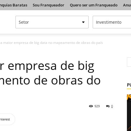
nquias Baratas
Sou Franqueador
Quero ser um Franqueado
Anu
a maior empresa de big data no mapeamento de obras do país
r empresa de big
ento de obras do
P
929
0
nterest