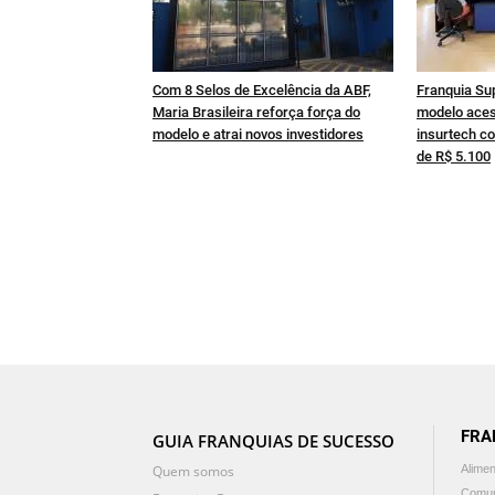
Com 8 Selos de Excelência da ABF,
Franquia Su
Maria Brasileira reforça força do
modelo aces
modelo e atrai novos investidores
insurtech co
de R$ 5.100
FRA
GUIA FRANQUIAS DE SUCESSO
Quem somos
Alime
Comun