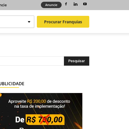
ncie
Anuncie
Procurar
Franquias
UBLICIDADE