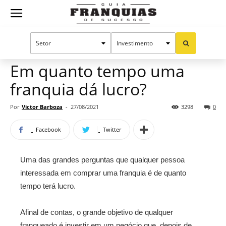
Guia
Home
Notícias
Artigos
Franquias
Em quanto tempo uma
franquia dá lucro?
de
Por
Victor Barboza
-
27/08/2021
3298
0
Facebook
Twitter
Sucesso
Uma das grandes perguntas que qualquer pessoa
interessada em comprar uma franquia é de quanto
tempo terá lucro.
Afinal de contas, o grande objetivo de qualquer
franqueado é investir em um negócio que, depois de