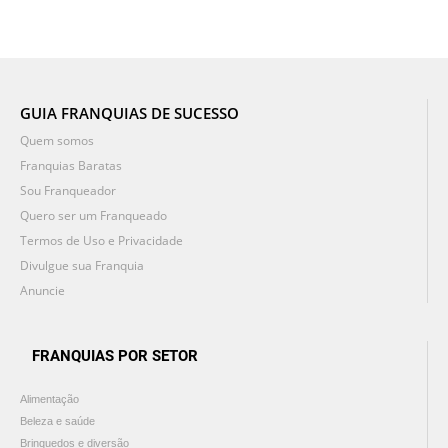
GUIA FRANQUIAS DE SUCESSO
Quem somos
Franquias Baratas
Sou Franqueador
Quero ser um Franqueado
Termos de Uso e Privacidade
Divulgue sua Franquia
Anuncie
FRANQUIAS POR SETOR
Alimentação
Beleza e saúde
Brinquedos e diversão