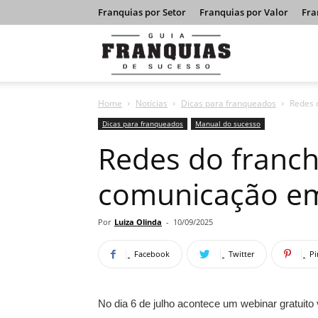
Franquias por Setor
Franquias por Valor
Fra
Guia
Home
Notícias
Dicas para franqueados
Redes 
Franquias
Dicas para franqueados
Manual do sucesso
Redes do franc
de
comunicação em
Sucesso
Por
Luiza Olinda
-
10/09/2025
Facebook
Twitter
Pi
No dia 6 de julho acontece um webinar gratuit