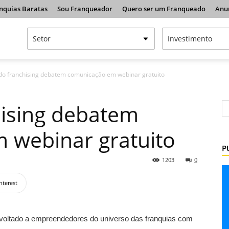
nquias Baratas
Sou Franqueador
Quero ser um Franqueado
Anu
do franchising debatem comunicação em webinar gratuito
hising debatem
 webinar gratuito
P
1203
0
nterest
o voltado a empreendedores do universo das franquias com