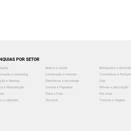
NQUIAS POR SETOR
ntação
Beleza e saúde
Brinquedos e diversã
icação e marketing
Construção e Imóveis
Cosméticos e Perfum
ção e Idiomas
Eletrônicos e tecnologia
Gás
za e Manutenção
Livraria e Papelaria
Móveis e decoração
ios
Ótica e Foto
Pet shop
s e calçados
Serviços
Turismo e Viagem