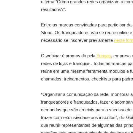
o tema “Como grandes redes organizam a comu
resultados?”.
Entre as marcas convidadas para participar d
Stone. Os franqueadores vão se reunir online e 
necessário se inscrever previamente
neste for
O webinar é promovido pela
Yungas
, empresa 
redes de lojas e franquias. Todas as marcas pa
reúne em uma mesma ferramenta módulos e fu
chamados, treinamentos, checklists para padron
“Organizar a comunicação da rede, monitorar a
franqueadores e franqueados, fazer o acompa
demandas que são cruciais para o sucesso de t
trazer com exclusividade aos inscritos”, diz 
que reunir representantes de algumas das princ
desafios seja uma oportunidade riquíssima de 