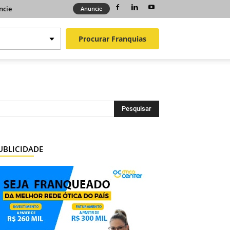
ncie
Anuncie
Procurar
Franquias
UBLICIDADE