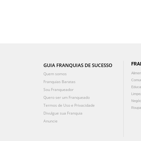
FRA
GUIA FRANQUIAS DE SUCESSO
Quem somos
Alime
Comun
Franquias Baratas
Educa
Sou Franqueador
Limpe
Quero ser um Franqueado
Negóc
Termos de Uso e Privacidade
Roupa
Divulgue sua Franquia
Anuncie