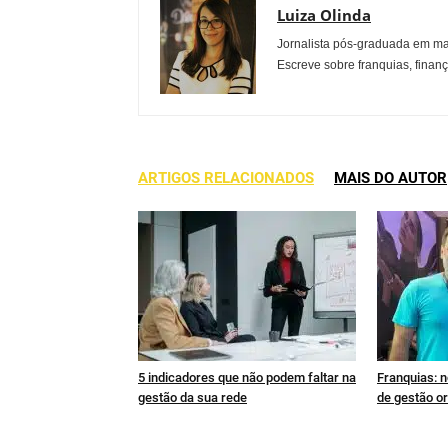
Luiza Olinda
Jornalista pós-graduada em ma
Escreve sobre franquias, finan
ARTIGOS RELACIONADOS
MAIS DO AUTOR
5 indicadores que não podem faltar na
Franquias: n
gestão da sua rede
de gestão or