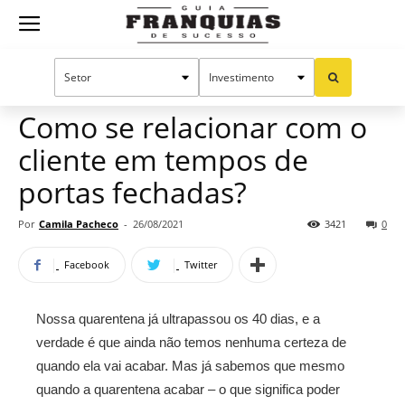
Guia
Home
Notícias
Artigos
Franquias
Como se relacionar com o
cliente em tempos de
de
portas fechadas?
Por
Camila Pacheco
-
26/08/2021
3421
0
Sucesso
Facebook
Twitter
Nossa quarentena já ultrapassou os 40 dias, e a
verdade é que ainda não temos nenhuma certeza de
quando ela vai acabar. Mas já sabemos que mesmo
quando a quarentena acabar – o que significa poder