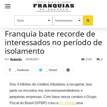
Guia
Home
Notícias
Mercado de franquias
Franquias
Franquia bate recorde de
interessados no período de
de
isolamento
Por
Redação
-
20/08/2021
2129
0
Sucesso
Facebook
Twitter
Dos 4 trilhões de créditos tributários a recuperar, boa
parte se encontra nos microempreendedores e
pequenas empresas. Com base nesse cenário o Grupo
Fiscal do Brasil (GFBR) criou a
Dr. Fiscal
, uma