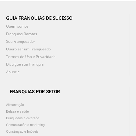
GUIA FRANQUIAS DE SUCESSO
Quem somos
Franquias Baratas
Sou Franqueador
Quero ser um Franqueado
Termos de Uso e Privacidade
Divulgue sua Franquia
Anuncie
FRANQUIAS POR SETOR
Alimentação
Beleza e saúde
Brinquedos e diversão
Comunicação e marketing
Construção e Imóveis