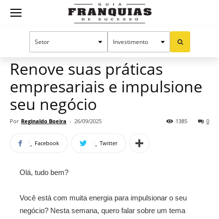
Guia
Home
Notícias
Artigos
Dicas para franqueados
Empreendedorismo
Franquias
Renove suas práticas
empresariais e impulsione
de
seu negócio
Por
Reginaldo Boeira
-
26/09/2025
1385
0
Sucesso
Facebook
Twitter
Olá, tudo bem?
Você está com muita energia para impulsionar o seu
negócio? Nesta semana, quero falar sobre um tema