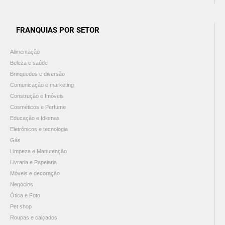
FRANQUIAS POR SETOR
Alimentação
Beleza e saúde
Brinquedos e diversão
Comunicação e marketing
Construção e Imóveis
Cosméticos e Perfume
Educação e Idiomas
Eletrônicos e tecnologia
Gás
Limpeza e Manutenção
Livraria e Papelaria
Móveis e decoração
Negócios
Ótica e Foto
Pet shop
Roupas e calçados