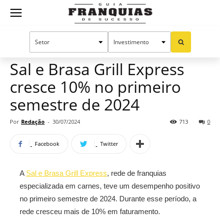
Guia
Home
Notícias
Mercado de franquias
Franquias
Sal e Brasa Grill Express
cresce 10% no primeiro
de
semestre de 2024
Por
Redação
-
30/07/2024
713
0
Sucesso
Facebook
Twitter
A
Sal e Brasa Grill Express
, rede de franquias
especializada em carnes, teve um desempenho positivo
no primeiro semestre de 2024. Durante esse período, a
rede cresceu mais de 10% em faturamento.