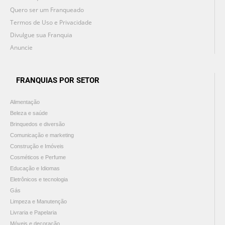
Quero ser um Franqueado
Termos de Uso e Privacidade
Divulgue sua Franquia
Anuncie
FRANQUIAS POR SETOR
Alimentação
Beleza e saúde
Brinquedos e diversão
Comunicação e marketing
Construção e Imóveis
Cosméticos e Perfume
Educação e Idiomas
Eletrônicos e tecnologia
Gás
Limpeza e Manutenção
Livraria e Papelaria
Móveis e decoração