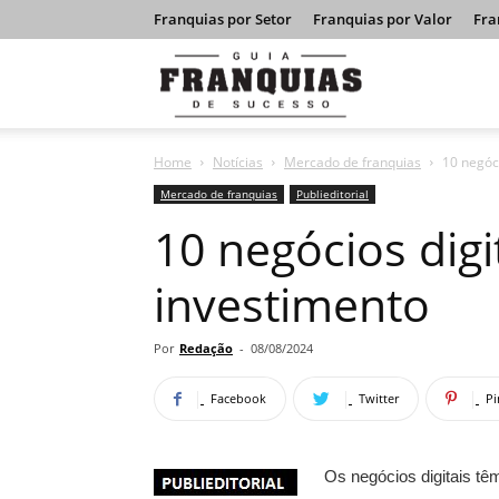
Franquias por Setor
Franquias por Valor
Fra
Guia
Home
Notícias
Mercado de franquias
10 negóc
Franquias
Mercado de franquias
Publieditorial
10 negócios digi
de
investimento
Sucesso
Por
Redação
-
08/08/2024
Facebook
Twitter
Pi
Os negócios digitais t