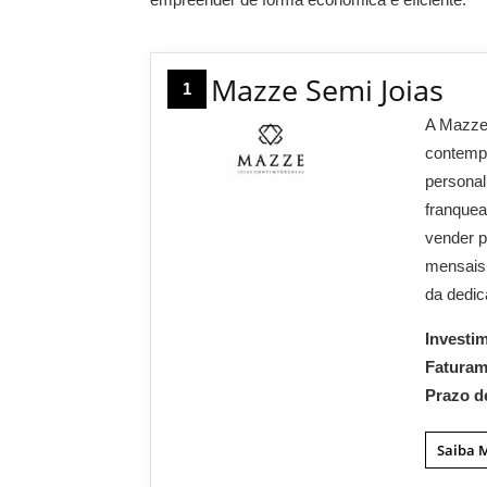
Mazze Semi Joias
1
A Mazze 
contempo
personal
franque
vender p
mensais
da dedic
Investi
Fatura
Prazo d
Saiba 