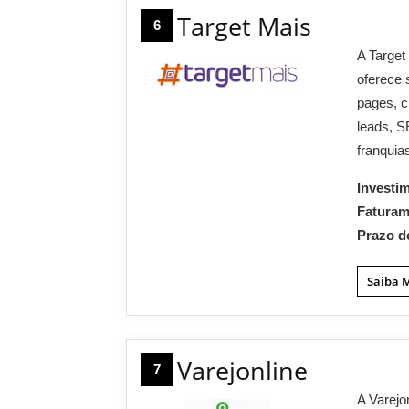
Target Mais
6
A Target
oferece 
pages, c
leads, S
franquia
Investi
Fatura
Prazo d
Saiba 
Varejonline
7
A Varejo