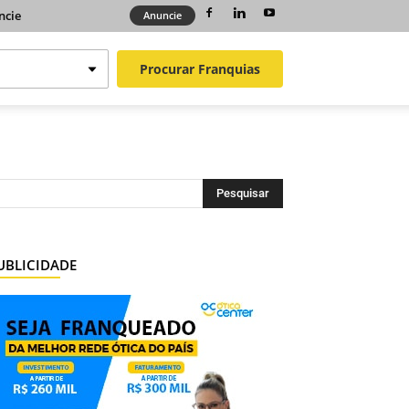
ncie
Anuncie
Procurar
Franquias
UBLICIDADE