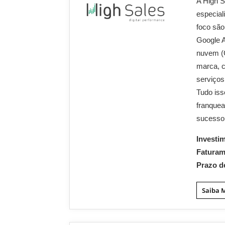
A High S
especial
foco são
Google 
nuvem (C
marca, c
serviços
Tudo iss
franquea
sucesso
Investi
Fatura
Prazo d
Saiba 