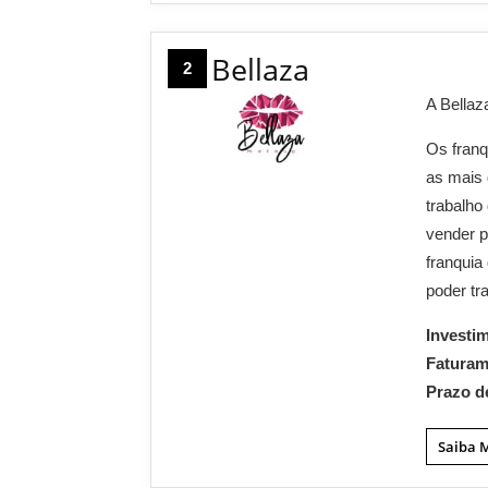
Bellaza
2
A Bellaz
Os franq
as mais 
trabalho
vender p
franquia
poder tr
Investi
Fatura
Prazo d
Saiba 