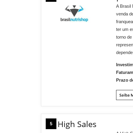
A Brasil
venda de
franquea
ter um e
torno de
represen
depende
Investi
Fatura
Prazo d
Saiba 
High Sales
5