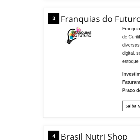
Franquias do Futur
3
Franquia
de Curit
diversa
digital,
estoque 
Investi
Fatura
Prazo d
Saiba 
Brasil Nutri Shop
4