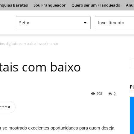
nquias Baratas
Sou Franqueador
Quero ser um Franqueado
Anu
ios digitais com baixo investimento
tais com baixo
P
708
0
nterest
êm se mostrado excelentes oportunidades para quem deseja