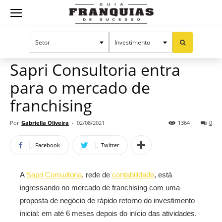
Guia
Home
Notícias
Mercado de franquias
Franquias
Sapri Consultoria entra
para o mercado de
de
franchising
Por
Gabriella Oliveira
-
02/08/2021
1364
0
Sucesso
Facebook
Twitter
A
Sapri Consultoria
, rede de
contabilidade
, está
ingressando no mercado de franchising com uma
proposta de negócio de rápido retorno do investimento
inicial: em até 6 meses depois do início das atividades.