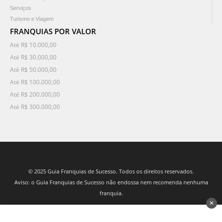
Serviços
Turismo e Viagem
FRANQUIAS POR VALOR
Até R$ 10.000,00
Até R$ 30.000,00
Até R$ 50.000,00
Até R$ 100.000,00
Até R$ 200.000,00
Até R$ 300.000,00
© 2025 Guia Franquias de Sucesso. Todos os direitos reservados.
Aviso: o Guia Franquias de Sucesso não endossa nem recomenda nenhuma
franquia.
✕
desenvolvido por 3Nós