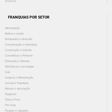
Anuncie
FRANQUIAS POR SETOR
Alimentação
Beleza e saúde
Brinquedos e diversão
Comunicação e marketing
Construção e Imóveis
Cosméticos e Perfume
Educação e Idiomas
Eletrônicos e tecnologia
Gás
Limpeza e Manutenção
Livraria e Papelaria
Móveis e decoração
Negócios
Ótica e Foto
Pet shop
Roupas e calçados