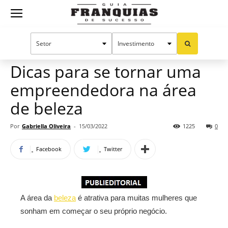
Guia
Home
Notícias
Mercado de franquias
Publieditorial
Franquias
Dicas para se tornar uma
empreendedora na área
de
de beleza
Por
Gabriella Oliveira
-
15/03/2022
1225
0
Sucesso
Facebook
Twitter
A área da
beleza
é atrativa para muitas mulheres que
sonham em começar o seu próprio negócio.