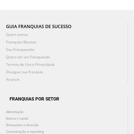
GUIA FRANQUIAS DE SUCESSO
Quem somos
Franquias Baratas
Sou Franqueador
Quero ser um Franqueado
Termos de Uso e Privacidade
Divulgue sua Franquia
Anuncie
FRANQUIAS POR SETOR
Alimentação
Beleza e saúde
Brinquedos e diversão
Comunicação e marketing